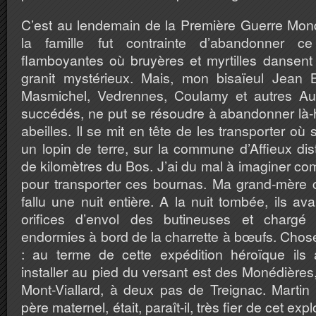
C’est au lendemain de la Première Guerre Mond
la famille fut contrainte d’abandonner 
flamboyantes où bruyères et myrtilles dansent
granit mystérieux. Mais, mon bisaïeul Jean Br
Masmichel, Vedrennes, Coulamy et autres Aub
succédés, ne put se résoudre à abandonner là-
abeilles. Il se mit en tête de les transporter o
un lopin de terre, sur la commune d’Affieux dis
de kilomètres du Bos. J’ai du mal à imaginer co
pour transporter ces bournas. Ma grand-mère con
fallu une nuit entière. A la nuit tombée, ils av
orifices d’envol des butineuses et chargé 
endormies à bord de la charrette à bœufs. Chose
: au terme de cette expédition héroïque ils 
installer au pied du versant est des Monédières
Mont-Viallard, à deux pas de Treignac. Martin
père maternel, était, paraît-il, très fier de cet ex