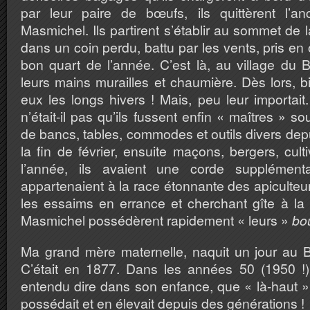
par leur paire de bœufs, ils quittèrent l’a
Masmichel. Ils partirent s’établir au sommet de
dans un coin perdu, battu par les vents, pris en
bon quart de l’année. C’est là, au village du Bo
leurs mains murailles et chaumière. Dès lors, b
eux les longs hivers ! Mais, peu leur importait.
n’était-il pas qu’ils fussent enfin « maîtres » sou
de bancs, tables, commodes et outils divers de
la fin de février, ensuite maçons, bergers, cult
l’année, ils avaient une corde supplémenta
appartenaient à la race étonnante des apiculteur
les essaims en errance et cherchant gîte à la 
Masmichel possédèrent rapidement « leurs »
bo
Ma grand mère maternelle, naquit un jour au 
C’était en 1877. Dans les années 50 (1950 !)
entendu dire dans son enfance, que « là-haut » 
possédait et en élevait depuis des générations !