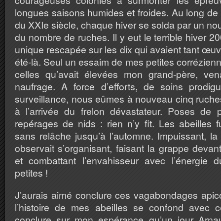
courageuses colonies à surmonter les épreuv
longues saisons humides et froides. Au long de
du XXIe siècle, chaque hiver se solda par un n
du nombre de ruches. Il y eut le terrible hiver 
unique rescapée sur les dix qui avaient tant œuv
été-là. Seul un essaim de mes petites corrézie
celles qu’avait élevées mon grand-père, ven
naufrage. A force d’efforts, de soins prodi
surveillance, nous eûmes à nouveau cinq ruche
à l’arrivée du frelon dévastateur. Poses de p
repérages de nids : rien n’y fit. Les abeilles f
sans relâche jusqu’à l’automne. Impuissant, la
observait s’organisant, faisant la grappe devant
et combattant l’envahisseur avec l’énergie 
petites !
J’aurais aimé conclure ces vagabondages apico
l’histoire de mes abeilles se confond avec c
conclure sur mon espérance qu’un jour Arnau