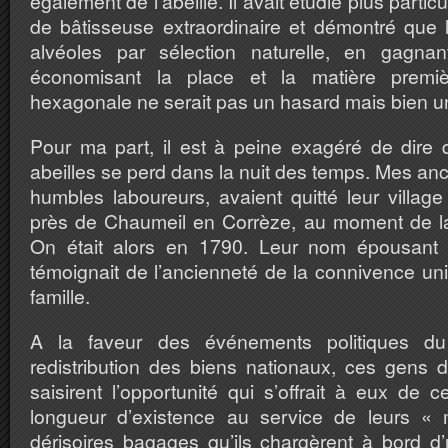
également de l’abeille. Il avait étudié plus partic
de bâtisseuse extraordinaire et démontré que l’
alvéoles par sélection naturelle, en gagnan
économisant la place et la matière premiè
hexagonale ne serait pas un hasard mais bien u
Pour ma part, il est à peine exagéré de dire 
abeilles se perd dans la nuit des temps. Mes anc
humbles laboureurs, avaient quitté leur villa
près de Chaumeil en Corrèze, au moment de l
On était alors en 1790. Leur nom épousant c
témoignait de l’ancienneté de la connivence unis
famille.
A la faveur des événements politiques d
redistribution des biens nationaux, ces gens 
saisirent l’opportunité qui s’offrait à eux de c
longueur d’existence au service de leurs « m
dérisoires bagages qu’ils chargèrent à bord d’